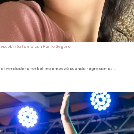
descubrí la fama con Porto Seguro
o el verdadero torbellino empezó cuando regresamos…