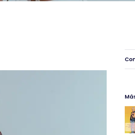
Com
Más