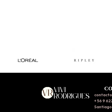
C
contacto
+ 56 9 62
Santiago,