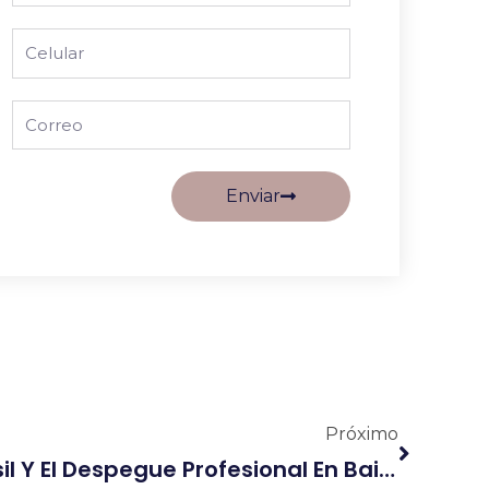
Name
Phone
Email
Enviar
Siguient
Próximo
«Mi Historia: 1998, Brasil Y El Despegue Profesional En Baile, Animación Y TV»