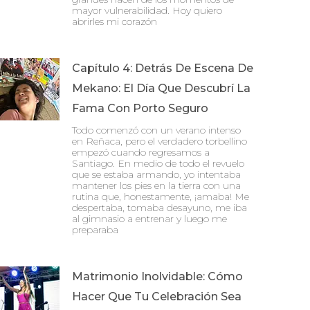
mayor vulnerabilidad. Hoy quiero
abrirles mi corazón
Capítulo 4: Detrás De Escena De
Mekano: El Día Que Descubrí La
Fama Con Porto Seguro
Todo comenzó con un verano intenso
en Reñaca, pero el verdadero torbellino
empezó cuando regresamos a
Santiago. En medio de todo el revuelo
que se estaba armando, yo intentaba
mantener los pies en la tierra con una
rutina que, honestamente, ¡amaba! Me
despertaba, tomaba desayuno, me iba
al gimnasio a entrenar y luego me
preparaba
Matrimonio Inolvidable: Cómo
Hacer Que Tu Celebración Sea