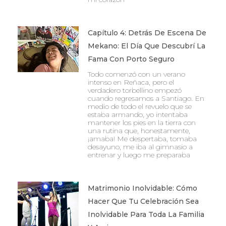
Capítulo 4: Detrás De Escena De
Mekano: El Día Que Descubrí La
Fama Con Porto Seguro
Todo comenzó con un verano
intenso en Reñaca, pero el
verdadero torbellino empezó
cuando regresamos a Santiago. En
medio de todo el revuelo que se
estaba armando, yo intentaba
mantener los pies en la tierra con
una rutina que, honestamente,
¡amaba! Me despertaba, tomaba
desayuno, me iba al gimnasio a
entrenar y luego me preparaba
Matrimonio Inolvidable: Cómo
Hacer Que Tu Celebración Sea
Inolvidable Para Toda La Familia